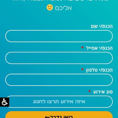
אליכם
הכנס/י שם
הכנס/י אמייל
הכנס/י טלפון
סוג אירוע
בואו נדבר